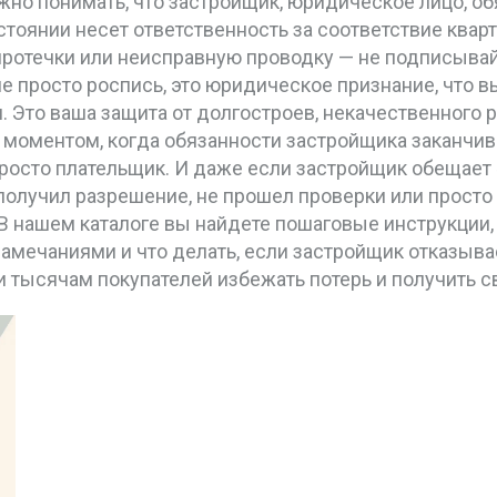
жно понимать, что
застройщик
,
юридическое лицо, об
стоянии
несет ответственность за соответствие кварти
протечки или неисправную проводку — не подписывайте
е просто роспись, это юридическое признание, что вы
и. Это ваша защита от долгостроев, некачественного
моментом, когда обязанности застройщика заканчив
просто плательщик. И даже если застройщик обещает «
е получил разрешение, не прошел проверки или просто
 В нашем каталоге вы найдете пошаговые инструкции,
замечаниями и что делать, если застройщик отказывает
 тысячам покупателей избежать потерь и получить с