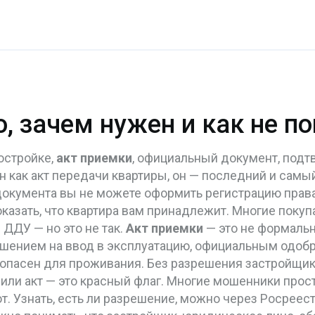
о, зачем нужен и как не 
остройке,
акт приемки
,
официальный документ, подт
ен как
акт передачи квартиры
, он — последний и самы
 документа вы не можете оформить регистрацию прав
азать, что квартира вам принадлежит. Многие покуп
 ДДУ — но это не так.
Акт приемки
— это не формальн
шением на ввод в эксплуатацию
,
официальным одобре
езопасен для проживания
. Без разрешения застройщик
чили акт — это красный флаг. Многие мошенники прос
т. Узнать, есть ли разрешение, можно через Росреест