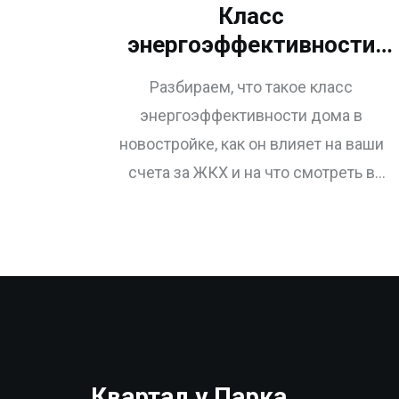
Класс
энергоэффективности
новостройки: как не
Разбираем, что такое класс
переплачивать за
энергоэффективности дома в
коммуналку
новостройке, как он влияет на ваши
счета за ЖКХ и на что смотреть в
энергопаспорте, чтобы не
переплачивать.
Квартал у Парка