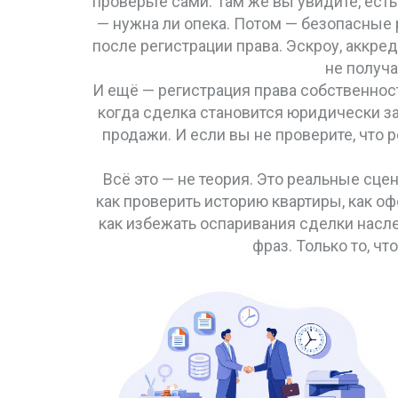
проверьте сами. Там же вы увидите, есть
— нужна ли опека. Потом —
безопасные 
после регистрации права
. Эскроу, аккре
не получа
И ещё —
регистрация права собственнос
когда сделка становится юридически за
продажи. И если вы не проверите, что 
Всё это — не теория. Это реальные сце
как проверить историю квартиры, как о
как избежать оспаривания сделки насле
фраз. Только то, чт