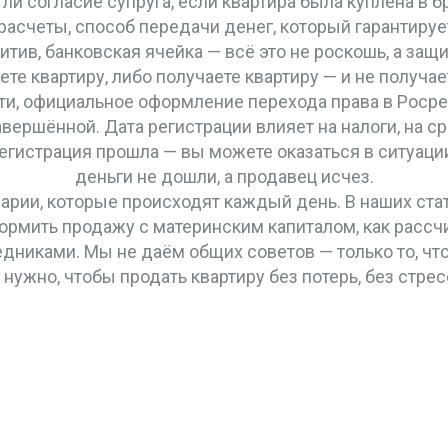
 ли согласие супруга, если квартира была куплена в
расчеты
,
способ передачи денег, который гарантируе
дитив, банковская ячейка — всё это не роскошь, а защи
ете квартиру, либо получаете квартиру — и не получае
ти
,
официальное оформление перехода права в Роср
вершённой. Дата регистрации влияет на налоги, на с
регистрация прошла — вы можете оказаться в ситуации
деньги не дошли, а продавец исчез.
нарии, которые происходят каждый день. В наших ст
формить продажу с материнским капиталом, как рассчи
дниками. Мы не даём общих советов — только то, что 
о нужно, чтобы продать квартиру без потерь, без стре