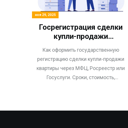
ноя 29, 2025
Госрегистрация сделки
купли-продажи
квартиры: пошаговая
Как оформить государственную
инструкция через МФЦ,
регистрацию сделки купли-продажи
Росреестр и Госуслуги
квартиры через МФЦ, Росреестр или
Госуслуги. Сроки, стоимость,
документы и частые ошибки. Что
меняется в 2025 году.