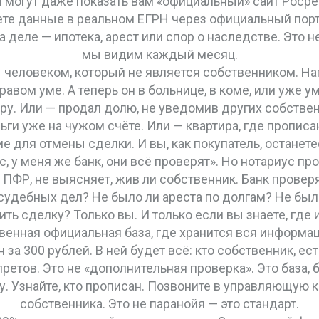
 могут даже показать вам «официальный» сайт Росрее
те данные в реальном ЕГРН через официальный порта
а деле — ипотека, арест или спор о наследстве. Это н
мы видим каждый месяц.
 человеком, который не является собственником. Н
дравом уме. А теперь он в больнице, в коме, или уже у
ру. Или — продал долю, не уведомив других собствен
ньги уже на чужом счёте. Или — квартира, где прописан
е для отмены сделки. И вы, как покупатель, останетес
, у меня же банк, они всё проверят». Но нотариус п
 в ПФР, не выясняет, жив ли собственник. Банк провер
ы судебных дел? Не было ли ареста по долгам? Не был
ить сделку? Только вы. И только если вы знаете, где и
венная официальная база, где хранится вся информа
за 300 рублей. В ней будет всё: кто собственник, ес
ретов. Это не «дополнительная проверка». Это база, б
у. Узнайте, кто прописан. Позвоните в управляющую 
собственника. Это не паранойя — это стандарт.