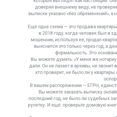
которые выглядят как настоящие. Они
доверяя внешнему виду, не проверяе
выписке указано «без обременений», а н
Ещё одна схема — это продажа квартиры
в 2018 году, когда человек был в з
мошенник, используя её, продал кварти
выяснится это только через год, а де
формальность. Это основани
Вы можете думать: «У меня же нотариус
дали. Он не лазает в архивы, не звонит
кто проверит, не было ли у квартир
оспор
В вашем распоряжении —
ЕГРН
,
единст
Вы можете заказать выписку онлайн 
последний год, не было ли судебных зап
рулетку. И ещё: проверьте домовую книг