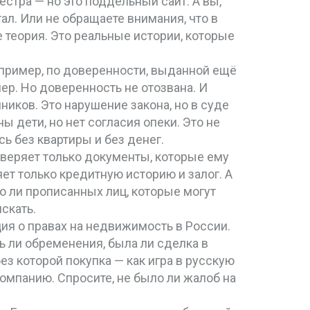
стра — но это поддельный сайт. А вы,
л. Или не обращаете внимания, что в
е теория. Это реальные истории, которые
апример, по доверенности, выданной ещё
мер. Но доверенность не отозвана. И
ников. Это нарушение закона, но в суде
ы дети, но нет согласия опеки. Это не
ь без квартиры и без денег.
роверяет только документы, которые ему
яет только кредитную историю и залог. А
о ли прописанных лиц, которые могут
скать.
ция о правах на недвижимость в России
.
ть ли обременения, была ли сделка в
ез которой покупка — как игра в русскую
компанию. Спросите, не было ли жалоб на