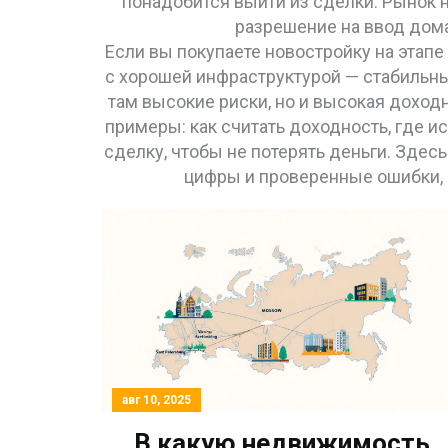
понадобится выйти из сделки. Рынок 
разрешение на ввод дома
Если вы покупаете новостройку на этапе 
с хорошей инфраструктурой — стабильны
там высокие риски, но и высокая доходн
примеры: как считать доходность, где и
сделку, чтобы не потерять деньги. Здес
цифры и проверенные ошибки, к
авг 10, 2025
В какую недвижимость