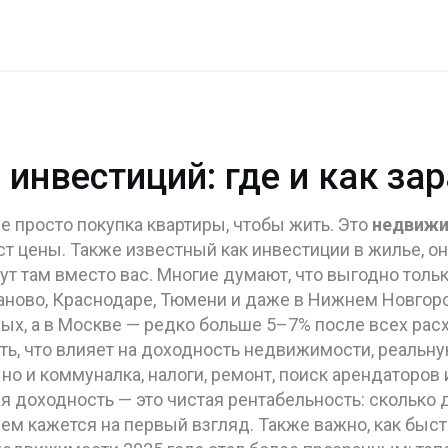
нвестиций: где и как зар
 просто покупка квартиры, чтобы жить. Это
недвижи
ст цены
. Также известный как
инвестиции в жилье
, о
ут там вместо вас.
Многие думают, что выгодно тольк
аново, Краснодаре, Тюмени и даже в Нижнем Новгоро
ых, а в Москве — редко больше 5–7% после всех рас
ь, что влияет на
доходность недвижимости
,
реальну
, но и коммуналка, налоги, ремонт, поиск арендаторов 
 доходность — это чистая рентабельность: сколько 
 чем кажется на первый взгляд. Также важно, как быс