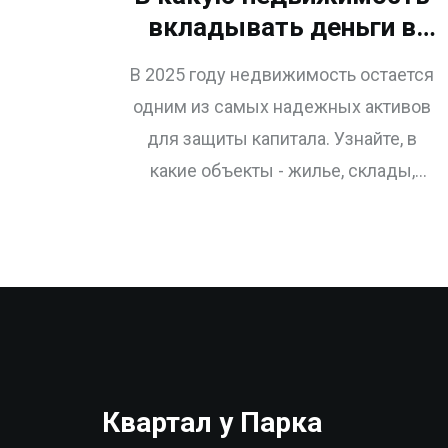
вкладывать деньги в
2025 году: лучшие
В 2025 году недвижимость остается
варианты для инвестора
одним из самых надежных активов
в России
для защиты капитала. Узнайте, в
какие объекты - жилье, склады,
курорты или дата-центры - выгодно
вкладывать деньги, чтобы получать
стабильный доход и избежать рисков.
Квартал у Парка