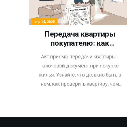
апр 14, 2025
Передача квартиры
покупателю: как
правильно оформить акт
Акт приема-передачи квартиры -
приема-передачи и что
ключевой документ при покупке
проверить
жилья. Узнайте, что должно быть в
нем, как проверить квартиру, чем
отличается акт для новостройки и
вторички, и как избежать ошибок,
которые могут стоить вам десятков
тысяч рублей.