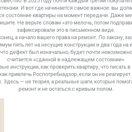
совестно. В 2025 году почти каждый третий покупате
ретензии. И вот где начинается самое важное: вы до
ся состояние квартиры на момент передачи
. Даже ме
ишите. Не верьте словам «это мелочь, потом подправ
зафиксировали это в письменном виде.
конец, а начало вашего права на ремонт. По закону, 
мум пять лет на несущие конструкции и два года на
 что дефект был изначально, будет почти невозможн
считается «сданной в надлежащем состоянии».
е инструкции, как проверить квартиру, что писать в 
как привлечь Роспотребнадзор, если он не реагирует.
их. Здесь — не теория, а реальные шаги, которые пом
ремонт и не остаться с кривым полом.