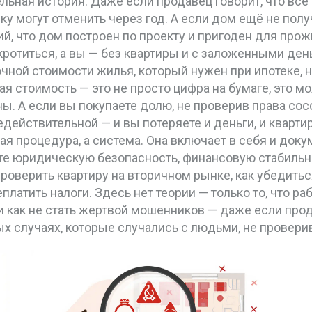
льная история. Даже если продавец говорит, что все
ку могут отменить через год. А если дом ещё не пол
, что дом построен по проекту и пригоден для про
кротиться, а вы — без квартиры и с заложенными ден
ной стоимости жилья, который нужен при ипотеке, 
 стоимость — это не просто цифра на бумаге, это мож
ны. А если вы покупаете долю, не проверив права сос
едействительной — и вы потеряете и деньги, и квартир
 процедура, а система. Она включает в себя и докум
те юридическую безопасность, финансовую стабильно
роверить квартиру на вторичном рынке, как убедитьс
латить налоги. Здесь нет теории — только то, что раб
, и как не стать жертвой мошенников — даже если пр
ых случаях, которые случались с людьми, не провер