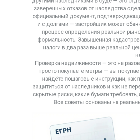
другими наследниками в суде
— это отде
заверенных отказов от наследства сдел
официальный документ, подтверждающий
и с долгами — застройщик может обан
процесс определения реальной рыноч
формальность. Завышенная кадастровая
налоги в два раза выше реальной це
н
Проверка недвижимости — это не разовая
просто покупаете метры — вы покупае
найдёте пошаговые инструкции, как п
защититься от наследников и как не переп
скрытые риски, какие бумаги требовать
Все советы основаны на реальн