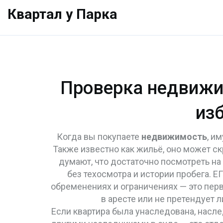
Квартал у Парка
Проверка недвижим
из
Когда вы покупаете
недвижимость
,
им
Также известно как
жильё
, оно может с
думают, что достаточно посмотреть на 
без техосмотра и истории пробега.
Е
обременениях и ограничениях
— это перв
в аресте или не претендует 
Если квартира была унаследована,
насле