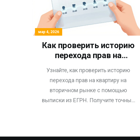
мар 4, 2026
Как проверить историю
перехода прав на
квартиру на вторичном
Узнайте, как проверить историю
рынке по выписке из
перехода прав на квартиру на
ЕГРН
вторичном рынке с помощью
выписки из ЕГРН. Получите точные
данные о всех предыдущих
собственниках, избежите
мошенничества и сделайте