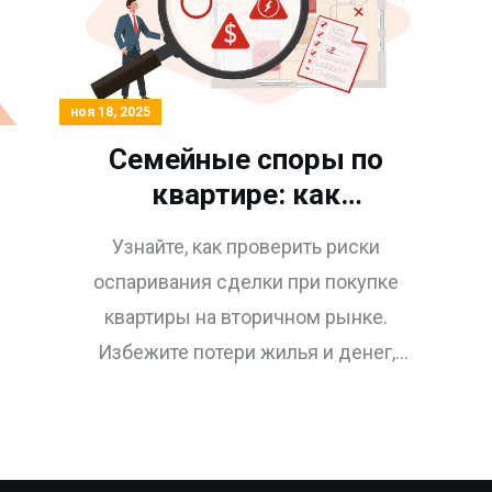
ноя 18, 2025
Семейные споры по
квартире: как
покупателю проверить
Узнайте, как проверить риски
риски оспаривания
оспаривания сделки при покупке
сделки на вторичном
квартиры на вторичном рынке.
рынке
Избежите потери жилья и денег,
проверив согласие супруга,
банкротство и историю
собственников.