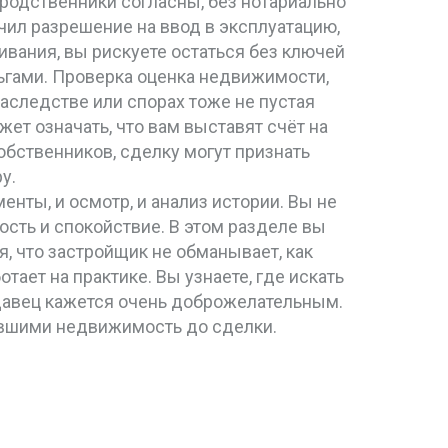
 родственники согласны, без нотариально
учил
разрешение на ввод в эксплуатацию
,
живания
, вы рискуете остаться без ключей
ьгами. Проверка
оценка недвижимости
,
наследстве или спорах
тоже не пустая
ет означать, что вам выставят счёт на
обственников, сделку могут признать
у.
енты, и осмотр, и анализ истории. Вы не
сть и спокойствие. В этом разделе вы
я, что застройщик не обманывает, как
отает на практике. Вы узнаете, где искать
одавец кажется очень доброжелательным.
ившими недвижимость до сделки.