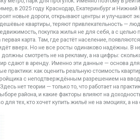
овку метро, парк для прогулок. Именно поэтому в рей
мер, в 2025 году Краснодар, Екатеринбург и Нижний 
строят новые дороги, открывают центры и улучшают э
 дешёвые квартиры, теряют привлекательность — люди
недвижимость
,
покупка жилья не для себя, а с целью
а первая карта. Там, где растёт население, появляют
идёт вверх. Но не все росты одинаково надёжны. В 
ы должны смотреть не на рекламу, а на цифры: сколь
тир сдают в аренду. Именно эти данные — основа для
е практики: как оценить реальную стоимость кварти
астройщика с неподтверждённым разрешением на вво
десь нет теории — только то, что работает на практик
выборе района, и какие факторы влияют на доходност
о для тех, кто хочет купить жильё не на эмоциях, а на