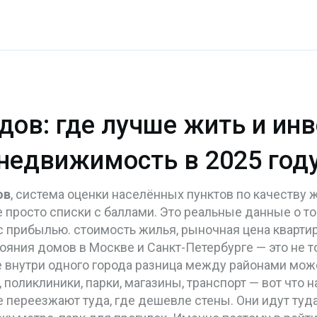
дов: где лучше жить и ин
недвижимость в 2025 год
ов
,
система оценки населённых пунктов по качеству 
не просто списки с баллами. Это реальные данные о т
 с прибылью.
стоимость жилья
,
рыночная цена кварти
тояния домов
в Москве и Санкт-Петербурге — это не то
 внутри одного города разница между районами может
 поликлиники, парки, магазины, транспорт
— вот что н
е переезжают туда, где дешевле стены. Они идут туда