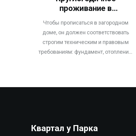
проживание в
загородном доме: что
Чтобы прописаться в загородном
нужно для прописки и
доме, он должен соответствовать
комфорта
строгим техническим и правовым
требованиям: фундамент, отопление,
водоснабжение, канализация и
техническое заключение. Узнайте, как
оформить статус жилого дома и
избежать распространённых ошибок.
Квартал у Парка