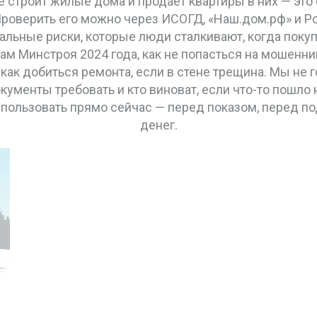
е строит жилые дома и продает квартиры в них
— это 
Проверить его можно через ИСОГД, «Наш.дом.рф» и Ро
еальные риски, которые люди сталкивают, когда поку
м Минстроя 2024 года, как не попасться на мошенник
как добиться ремонта, если в стене трещина. Мы не 
кументы требовать и кто виноват, если что-то пошло 
спользовать прямо сейчас — перед показом, перед п
денег.