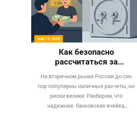
мар 13, 2026
Как безопасно
рассчитаться за
квартиру на вторичном
На вторичном рынке России до сих
рынке: банковская
пор популярны наличные расчеты, но
ячейка, аккредитив или
риски велики. Разберем, что
наличные
надежнее: банковская ячейка,
аккредитив или эскроу-счет. Как
избежать мошенников и не потерять
миллионы при покупке квартиры.