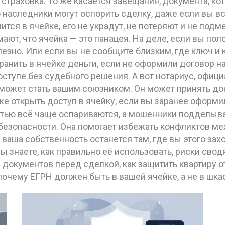
 страховка. То же касается
завещания
,
документа, ко
го наследники могут оспорить сделку, даже если вы 
ится в ячейке, его не украдут, не потеряют и не подм
ют, что ячейка — это панацея. На деле, если вы пол
лезно. Или если вы не сообщите близким, где ключ и
анить в ячейке деньги, если не оформили договор н
оступе без судебного решения. А вот
нотариус
,
офици
может стать вашим союзником. Он может принять док
же открыть доступ в ячейку, если вы заранее оформи
стью всё чаще оспариваются, а мошенники подделыва
т безопасности. Она помогает избежать конфликтов м
ваша собственность останется там, где вы этого захо
 знаете, как правильно её использовать, риски сво
 документов перед сделкой, как защитить квартиру о
почему ЕГРН должен быть в вашей ячейке, а не в шка