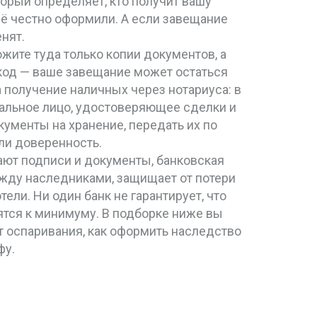
торый определяет, кто получит вашу
всё честно оформили. А если завещание
енят.
ожите туда только копии документов, а
 код — ваше завещание может остаться
а получение наличных через нотариуса: в
альное лицо, удостоверяющее сделки и
ументы на хранение, передать их по
ли доверенность.
ют подписи и документы, банковская
ежду наследниками, защищает от потери
тели. Ни один банк не гарантирует, что
дятся к минимуму. В подборке ниже вы
т оспаривания, как оформить наследство
фу.