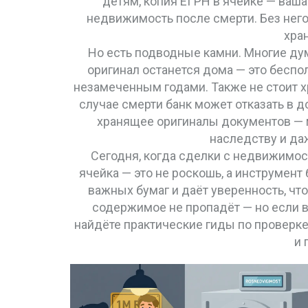
детям, копия ЕГРН в ячейке — ваша
недвижимость после смерти
. Без не
хран
Но есть подводные камни. Многие дума
оригинал останется дома — это беспо
незамеченным годами. Также не стоит хр
случае смерти банк может отказать в д
хранящее оригиналы документов
— 
наследству и да
Сегодня, когда сделки с недвижимо
ячейка — это не роскошь, а инструмен
важных бумаг и даёт уверенность, что 
содержимое не пропадёт — но если вы
найдёте практические гиды по проверке
и 