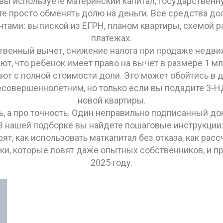
 вы используете
материнский капитал
,
государственн
те просто обменять долю на деньги. Все средства д
ентами: выпиской из ЕГРН, планом квартиры, схемой 
платежах.
твенный вычет
,
снижение налога при продаже недви
ают, что ребенок имеет право на вычет в размере 1 мл
ют с полной стоимости доли. Это может обойтись в 
есовершеннолетним, но только если вы подадите 3-Н
новой квартиры.
ь, а про точность. Один неправильно подписанный д
 В нашей подборке вы найдете пошаговые инструкции:
ят, как использовать маткапитал без отказа, как расс
бки, которые ловят даже опытных собственников, и п
2025 году.