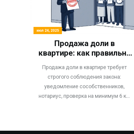
июл 24, 2025
Продажа доли в
квартире: как правильно
оформить сделку и не
Продажа доли в квартире требует
потерять деньги
строгого соблюдения закона:
уведомление сособственников,
нотариус, проверка на минимум 6 кв.
м. и согласие опеки, если есть дети.
Ошибки ведут к отмене сделки.