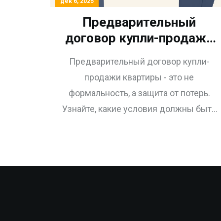
дек 6, 2025
Предварительный
договор купли-продажи
квартиры: зачем нужен и
Предварительный договор купли-
как правильно оформить
продажи квартиры - это не
формальность, а защита от потерь.
Узнайте, какие условия должны быть
в договоре, чем задаток отличается
от аванса, и как не остаться без денег
при срыве сделки.