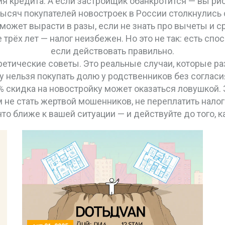
 кредита. А если застройщик обанкротится — вы риск
2 тысяч покупателей новостроек в России столкнулись
может вырасти в разы, если не знать про вычеты и с
трёх лет — налог неизбежен. Но это не так: есть спос
если действовать правильно.
оретические советы. Это реальные случаи, которые ра
 нельзя покупать долю у родственников без согласия
% скидка на новостройку может оказаться ловушкой. 
 не стать жертвой мошенников, не переплатить налог
что ближе к вашей ситуации — и действуйте до того, 