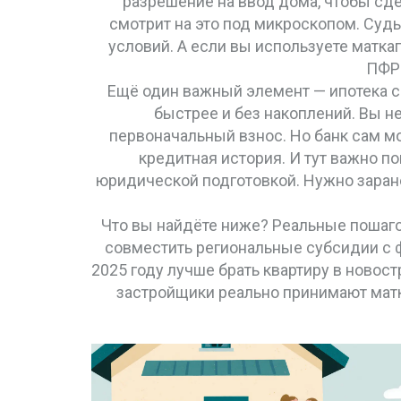
разрешение на ввод дома, чтобы сде
смотрит на это под микроскопом. Суд
условий. А если вы используете матка
ПФР 
Ещё один важный элемент —
ипотека 
быстрее и без накоплений
.
Вы не
первоначальный взнос. Но банк сам мож
кредитная история. И тут важно по
юридической подготовкой. Нужно заранее
Что вы найдёте ниже? Реальные пошагов
совместить региональные субсидии с ф
2025 году лучше брать квартиру в новостр
застройщики реально принимают матка