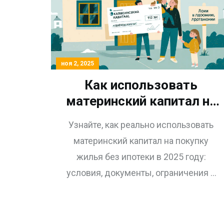
ноя 2, 2025
Как использовать
материнский капитал на
покупку жилья без
Узнайте, как реально использовать
ипотеки в 2025 году
материнский капитал на покупку
жилья без ипотеки в 2025 году:
условия, документы, ограничения и
реальные кейсы. Почему 90% семей
выбирают ипотеку, а не полную
оплату.