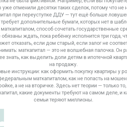
лка не была фиктивной. Например, если вы покупает
ы уже отменили десятки таких сделок, потому что н
питал при переуступке ДДУ — тут ещё больше ловушек
требует дополнительные бумаги, которых нет в шабл
с маткапиталом
,
способ сочетать государственные сре
 обязаны ждать, пока ребёнку исполнится три года, ч
ет отказать, если дом старый, если залог не соотве
нимать: маткапитал — это не волшебная палочка. Он р
 знать, как выделить доли детям в ипотечной кварт
на продажу.
ые инструкции: как оформить покупку квартиры у ро
едеральным маткапиталом, как не попасть на мошен
ойке, а не на вторичке. Здесь нет теории — только то, 
питал, какие документы требуют на самом деле, и ка
семьи теряют миллионы.