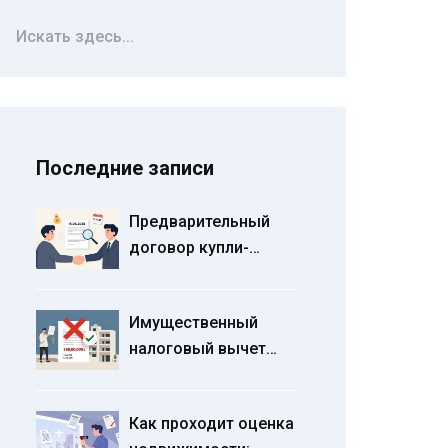
Последние записи
Предварительный
договор купли-
продажи квартиры:
зачем нужен и как
Имущественный
правильно оформить
налоговый вычет
при продаже
квартиры: как
Как проходит оценка
уменьшить налог в