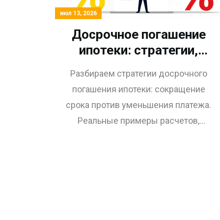
июл 13, 2026
Досрочное погашение
ипотеки: стратегии,
расчет выгоды и
Разбираем стратегии досрочного
реальные цифры
погашения ипотеки: сокращение
срока против уменьшения платежа.
Реальные примеры расчетов,
налоговые вычеты и советы по
финансовой безопасности.