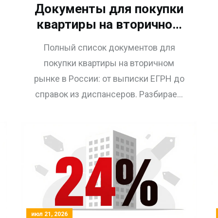
Документы для покупки
квартиры на вторичном
рынке: полный перечень
Полный список документов для
с пояснениями
покупки квартиры на вторичном
рынке в России: от выписки ЕГРН до
справок из диспансеров. Разбираем
нюансы, подводные камни и новые
требования Росреестра на 2025-2026
годы.
июл 21, 2026