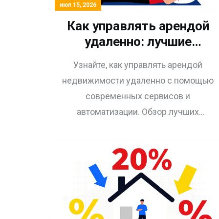
июл 15, 2026
Как управлять арендой
удаленно: лучшие
сервисы и
Узнайте, как управлять арендой
автоматизация в 2026
недвижимости удаленно с помощью
году
современных сервисов и
автоматизации. Обзор лучших
платформ 2026 года, сравнение CAFM
ODIN, RentSkill и других, советы по
внедрению умных замков и
юридические нюансы.