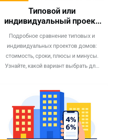
Типовой или
индивидуальный проект
дома: сравнение, цены и
Подробное сравнение типовых и
советы по выбору
индивидуальных проектов домов:
стоимость, сроки, плюсы и минусы.
Узнайте, какой вариант выбрать для
вашего участка и бюджета, чтобы
построить дом мечты без лишних
затрат.