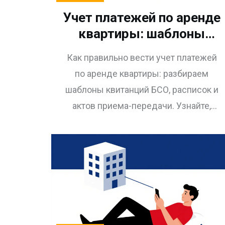
Учет платежей по аренде
квартиры: шаблоны
квитанций БСО, расписки
Как правильно вести учет платежей
и акты приема-передачи
по аренде квартиры: разбираем
шаблоны квитанций БСО, расписок и
актов приема-передачи. Узнайте,
какие документы нужны для защиты
от споров и штрафов.