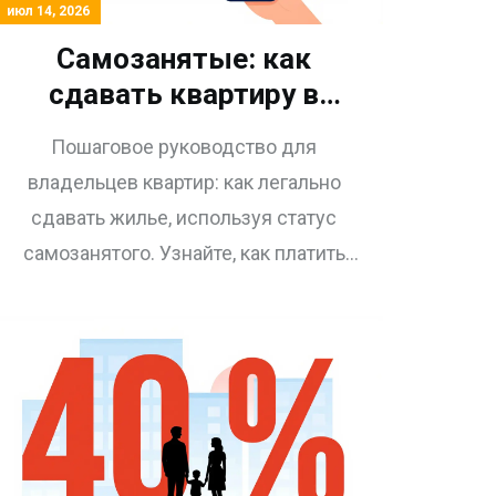
июл 14, 2026
Самозанятые: как
сдавать квартиру в
аренду и уплачивать
Пошаговое руководство для
налог 4-6% в 2026 году
владельцев квартир: как легально
сдавать жилье, используя статус
самозанятого. Узнайте, как платить
налог 4% вместо 13%,
регистрироваться в приложении «Мой
налог» и избегать штрафов в 2026
году.