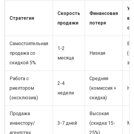
Ур
Скорость
Финансовая
Стратегия
во
продажи
потеря
со
Самостоятельная
Вы
1-2
продажа со
Низкая
(п
месяца
скидкой 5%
зв
Работа с
Средняя
2-4
риелтором
(комиссия +
Ни
недели
(эксклюзив)
скидка)
Продажа
Высокая
инвестору/
3-7 дней
(скидка 15-
Ми
агентству
25%)