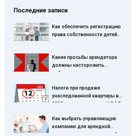
Последние записи
Как обеспечить регистрацию
права собственности детей
по долям квартиры при
использовании материнского
Какие просьбы арендатора
капитала
должны насторожить
собственника жилья
Налоги при продаже
унаследованной квартиры в
2025 году: как считать НДФЛ
и сэкономить
Как выбрать управляющую
компанию для арендной
недвижимости: пошаговый