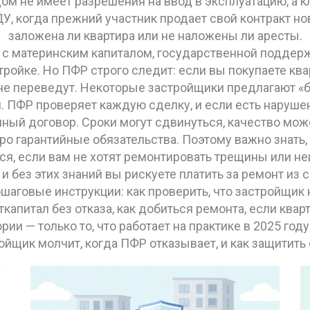
ом не имеет разрешения на ввод в эксплуатацию, а 
ДУ
,
когда прежний участник продает свой контракт н
заложена ли квартира или не наложены ли аресты.
 с
материнским капиталом
,
государственной поддерж
тройке
. Но ПФР строго следит: если вы покупаете кв
не переведут. Некоторые застройщики предлагают «
ан. ПФР проверяет каждую сделку, и если есть наруше
ный договор. Сроки могут сдвинуться, качество мож
ро гарантийные обязательства. Поэтому важно знать,
ся, если вам не хотят ремонтировать трещины или не
и без этих знаний вы рискуете платить за ремонт из 
ошаговые инструкции: как проверить, что застройщик
апитал без отказа, как добиться ремонта, если кварт
и — только то, что работает на практике в 2025 году
ройщик молчит, когда ПФР отказывает, и как защитить 