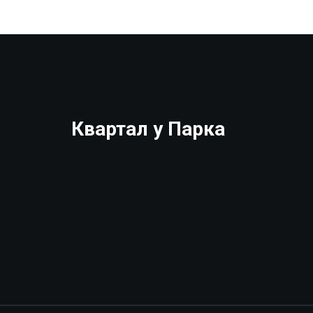
Риски: долгострой, изменение
проекта, низкое качество. Советы для
покупателей и инвесторов.
Квартал у Парка