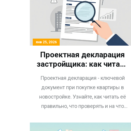
янв 25, 2026
Проектная декларация
застройщика: как читать
документ и что
Проектная декларация - ключевой
проверять перед
документ при покупке квартиры в
покупкой квартиры
новостройке. Узнайте, как читать её
правильно, что проверять и на что
обращать внимание, чтобы не
остаться без квартиры и денег.