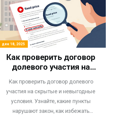
дек 18, 2025
Как проверить договор
долевого участия на
скрытые и невыгодные
Как проверить договор долевого
условия для покупателя
участия на скрытые и невыгодные
условия. Узнайте, какие пункты
нарушают закон, как избежать
переплат, мошенничества и потери
денег при покупке квартиры в