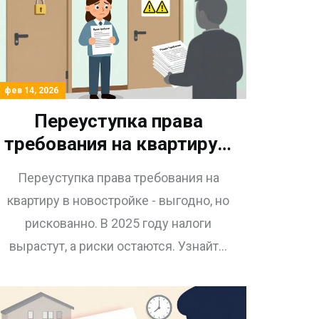
фев 14, 2026
Переуступка права
требования на квартиру в
новостройке: налоги и
Переуступка права требования на
риски в 2025 году
квартиру в новостройке - выгодно, но
рискованно. В 2025 году налоги
вырастут, а риски остаются. Узнайте,
как избежать потерь, проверить
сделку и не переплатить налог.