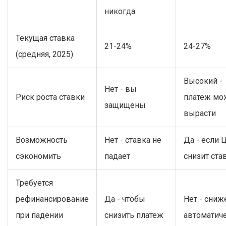
никогда
Текущая ставка
21-24%
24-27%
(средняя, 2025)
Высокий -
Нет - вы
Риск роста ставки
платеж мо
защищены
вырасти
Возможность
Нет - ставка не
Да - если 
сэкономить
падает
снизит ста
Требуется
рефинансирование
Да - чтобы
Нет - сниж
при падении
снизить платеж
автоматич