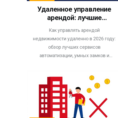
Удаленное управление
арендой: лучшие
сервисы, автоматизация
Как управлять арендой
и реальные кейсы на
недвижимости удаленно в 2026 году:
2026 год
обзор лучших сервисов
автоматизации, умных замков и
стратегий повышения доходности без
личного присутствия.