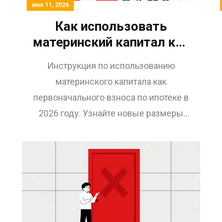
июл 11, 2026
Как использовать
материнский капитал как
первоначальный взнос
Инструкция по использованию
по ипотеке в 2026 году:
материнского капитала как
инструкция и изменения
первоначального взноса по ипотеке в
2026 году. Узнайте новые размеры
выплат, изменения в семейной
ипотеке (взрос 40%) и пошаговый
алгоритм действий.