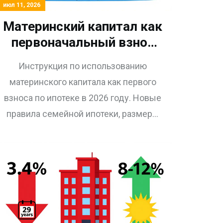
июл 11, 2026
Материнский капитал как
первоначальный взнос
по ипотеке в 2026 году:
Инструкция по использованию
новые правила и
материнского капитала как первого
пошаговая инструкция
взноса по ипотеке в 2026 году. Новые
правила семейной ипотеки, размеры
выплат и пошаговый алгоритм
оформления.