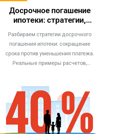
Досрочное погашение
ипотеки: стратегии,
расчет выгоды и
Разбираем стратегии досрочного
реальные цифры
погашения ипотеки: сокращение
срока против уменьшения платежа.
Реальные примеры расчетов,
налоговые вычеты и советы по
финансовой безопасности.