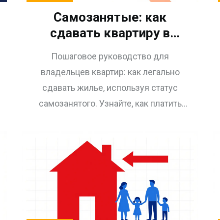
Самозанятые: как
сдавать квартиру в
аренду и уплачивать
Пошаговое руководство для
налог 4-6% в 2026 году
владельцев квартир: как легально
сдавать жилье, используя статус
самозанятого. Узнайте, как платить
налог 4% вместо 13%,
регистрироваться в приложении «Мой
налог» и избегать штрафов в 2026
году.