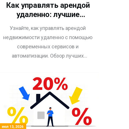
Как управлять арендой
удаленно: лучшие
сервисы и
Узнайте, как управлять арендой
автоматизация в 2026
недвижимости удаленно с помощью
году
современных сервисов и
автоматизации. Обзор лучших
платформ 2026 года, сравнение CAFM
ODIN, RentSkill и других, советы по
внедрению умных замков и
юридические нюансы.
июл 13, 2026