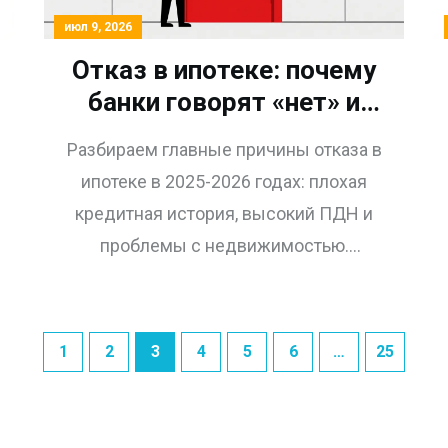
июл 9, 2026
Отказ в ипотеке: почему
банки говорят «нет» и
как исправить ситуацию
Разбираем главные причины отказа в
в 2025-2026 году
ипотеке в 2025-2026 годах: плохая
кредитная история, высокий ПДН и
проблемы с недвижимостью.
Узнайте, как исправить ситуацию,
добавить созаемщика и увеличить
шансы на одобрение кредита.
1
2
3
4
5
6
…
25