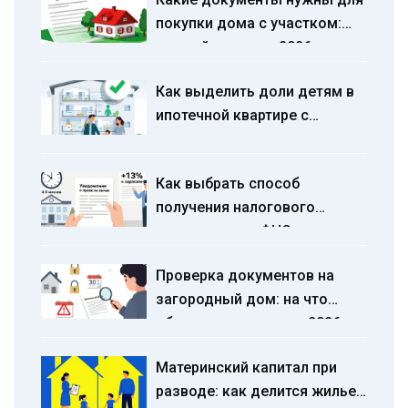
покупки дома с участком:
полный чек-лист 2026
Как выделить доли детям в
ипотечной квартире с
материнским капиталом:
пошаговая инструкция 2025
Как выбрать способ
года
получения налогового
вычета: через ФНС или
работодателя
Проверка документов на
загородный дом: на что
обратить внимание в 2026
году
Материнский капитал при
разводе: как делится жилье