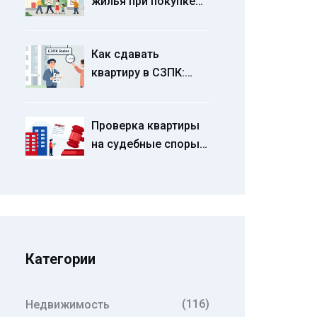
жилья при покупке
квартиры на
вторичном рынке
Как сдавать
квартиру в СЗПК:
тишина, парковка и
правила дома в 2026
Проверка квартиры
году
на судебные споры и
ограничения перед
покупкой:
пошаговый гид
Категории
(116)
Недвижимость