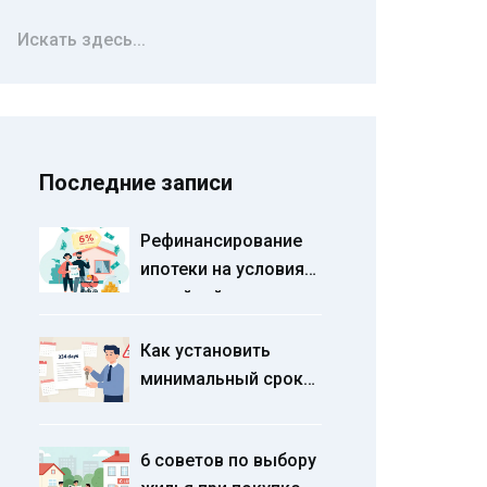
Последние записи
Рефинансирование
ипотеки на условия
семейной ипотеки:
пошаговая
Как установить
инструкция 2025
минимальный срок
аренды квартиры:
законные способы и
6 советов по выбору
риски 2026 года