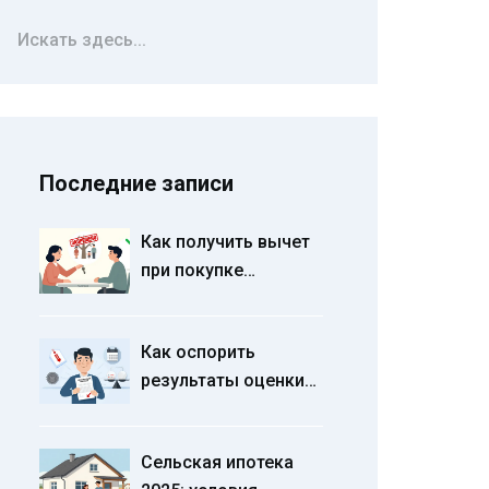
Последние записи
Как получить вычет
при покупке
квартиры у
родственника:
Как оспорить
основные
результаты оценки
ограничения 2025
недвижимости:
года
пошаговый
Сельская ипотека
алгоритм действий в