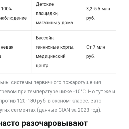
Детские
 100%
3,2-5,5 млн
площадки,
наблюдение
руб.
магазины у дома
Бассейн,
вневая
теннисные корты,
От 7 млн
а
медицинский
руб.
центр
ельны системы первичного пожаротушения
гревом при температуре ниже -10°C. Но тут же и
ротив 120-180 руб. в эконом-классе. Зато
угих сегментах (данные CIAN за 2023 год).
часто разочаровывают