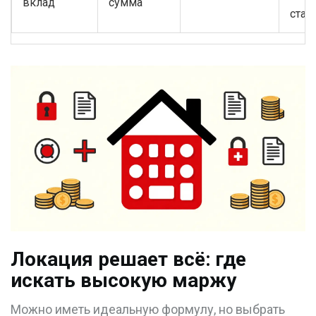
вклад
сумма
став
Локация решает всё: где
искать высокую маржу
Можно иметь идеальную формулу, но выбрать