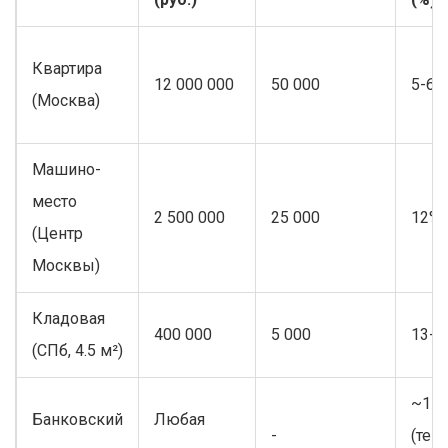
Квартира
12 000 000
50 000
5-6%
(Москва)
Машино-
место
2 500 000
25 000
12%
(Центр
Москвы)
Кладовая
400 000
5 000
13-1
(СПб, 4.5 м²)
~15
Банковский
Любая
-
(тек