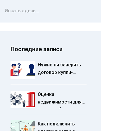
Последние записи
Нужно ли заверять
договор купли-
продажи квартиры у
нотариуса в 2026
Оценка
году: полный разбор
недвижимости для
суда: требования,
нюансы и типичные
Как подключить
ошибки