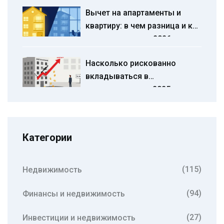
стоимость и избежать
Вычет на апартаменты и
ошибок
квартиру: в чем разница и как
вернуть налоги в 2026 году
Насколько рискованно
вкладываться в
недвижимость в 2025 году:
реальные угрозы и как их
избежать
Категории
(115)
Недвижимость
(94)
Финансы и недвижимость
(27)
Инвестиции и недвижимость