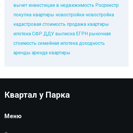
вычет
инвестиции в недвижимость
Росреестр
покупка квартиры
новостройки
новостройка
кадастровая стоимость
продажа квартиры
ипотека
СФР
ДДУ
выписка ЕГРН
рыночная
стоимость
семейная ипотека
доходность
аренды
аренда квартиры
Квартал у Парка
Меню