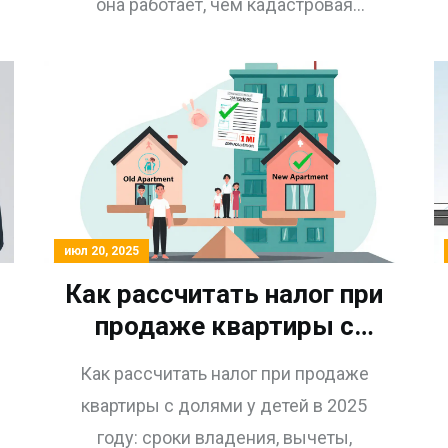
она работает, чем кадастровая
стоимость отличается от рыночной, и
почему игнорировать её -
дорогостоящая ошибка.
июл 20, 2025
Как рассчитать налог при
продаже квартиры с
долями у детей в 2025
Как рассчитать налог при продаже
году
квартиры с долями у детей в 2025
году: сроки владения, вычеты,