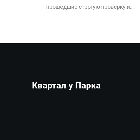
2025
прошедшие строгую проверку и
работающие в СРО. Узнайте, какие
требования к ним предъявляются в
2025 году и как выбрать надежного
специалиста.
Квартал у Парка