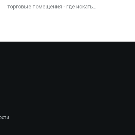
где и как заработать
торговые помещения - где искать
прибыль, какие риски есть и как
выбрать объект, чтобы не потерять
деньги.
ости