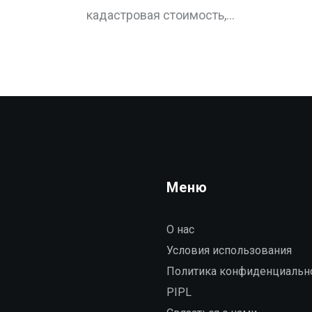
кадастровая стоимость,
прогрессивная шкала и льготы для
семей. Избегайте штрафов и
переплат.
Меню
О нас
Условия использования
Политика конфиденциальн
PIPL