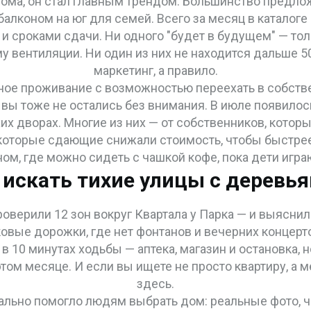
дома
, он
стал главным трендом. Большинство предложен
алконом на юг для семей. Всего за месяц в каталоге
сроками сдачи. Ни одного "будет в будущем" — только
у вентиляции. Ни один из них не находится дальше 50
маркетинг, а правило.
ое проживание с возможностью переехать в собстве
вы тоже не остались без внимания. В июле появилос
х дворах. Многие из них — от собственников, которы
екоторые сдающие снижали стоимость, чтобы быстре
ом, где можно сидеть с чашкой кофе, пока дети игр
 искать тихие улицы с деревь
оверили 12 зон вокруг Квартала у Парка — и выясни
ковые дорожки, где нет фонтанов и вечерних концерто
 в 10 минутах ходьбы — аптека, магазин и остановка, н
ом месяце. И если вы ищете не просто квартиру, а м
здесь.
реально помогло людям выбрать дом: реальные фото,