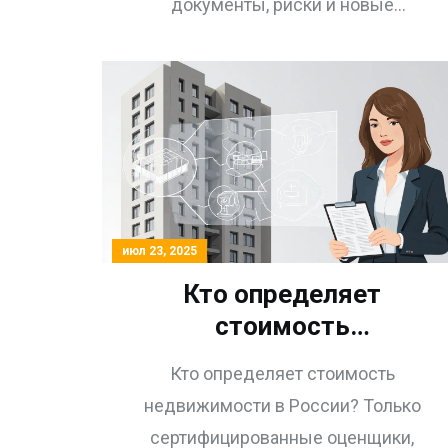
документы, риски и новые
ограничения. Узнайте, как избежать
отказа ПФР и сэкономить до 1,7 млн
рублей.
июл 23, 2025
Кто определяет
стоимость
недвижимости:
Кто определяет стоимость
оценщики и их
недвижимости в России? Только
требования в России
сертифицированные оценщики,