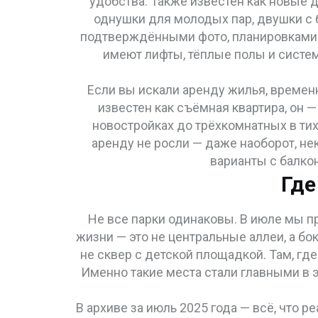
удобства
. Также известен как
новые 
однушки для молодых пар, двушки с б
подтверждёнными фото, планировками и 
имеют лифты, тёплые полы и систем
Если вы искали
аренду жилья
,
временн
известен как
съёмная квартира
, он
— 
новостройках до трёхкомнатных в тихи
аренду не росли — даже наоборот, н
варианты с балкон
Где
Не все парки одинаковы. В июле мы пр
жизни — это не центральные аллеи, а бо
не сквер с детской площадкой. Там, где
Именно такие места стали главными в эт
В архиве за июль 2025 года — всё, что 