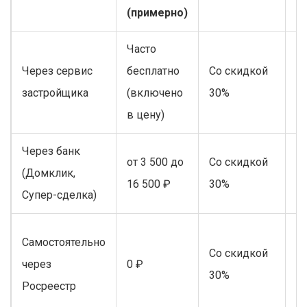
(примерно)
Часто
Через сервис
бесплатно
Со скидкой
Н
застройщика
(включено
30%
в цену)
Через банк
Н
от 3 500 до
Со скидкой
(Домклик,
д
16 500 ₽
30%
Супер-сделка)
ба
В
Самостоятельно
Со скидкой
(
через
0 ₽
30%
з
Росреестр
X