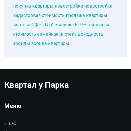
покупка квартиры
новостройки
новостройка
кадастровая стоимость
продажа квартиры
ипотека
СФР
ДДУ
выписка ЕГРН
рыночная
стоимость
семейная ипотека
доходность
аренды
аренда квартиры
Квартал у Парка
Меню
О нас