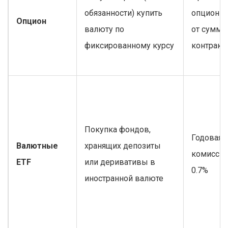
обязанности) купить
опцион (
Опцион
валюту по
от сумм
фиксированному курсу
контракта
Покупка фондов,
Годовая
Валютные
хранящих депозиты
комиссия 
ETF
или деривативы в
0.7%
иностранной валюте