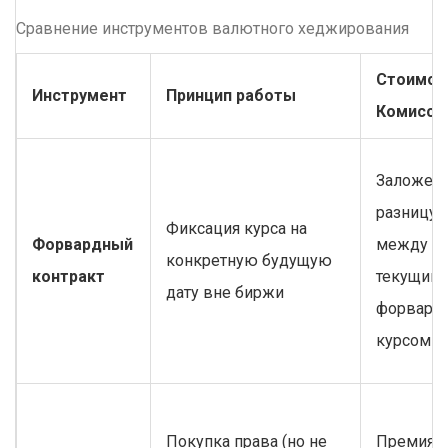
Сравнение инструментов валютного хеджирования
Стоимост
Инструмент
Принцип работы
Комисси
Заложен 
разницу
Фиксация курса на
Форвардный
между
конкретную будущую
контракт
текущим 
дату вне биржи
форвард
курсом (
Покупка права (но не
Премия з