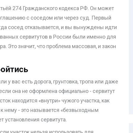
атьёй 274 Гражданского кодекса РФ. Он может
оглашению с соседом или через суд. Первый
огда сосед отказывается, и вы вынуждены идти
рованных сервитутов в России были именно для
а. Это значит, что проблема массовая, и закон
бойтись
ли у вас есть дорога, грунтовка, тропа или даже
если она не оформлена официально - сервитут
ток находится «внутри» чужого участка, как
т к нему - это называется «безвыходным
т установления сервитута.
сли участок нельзя использовать для