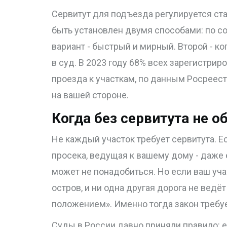
Сервитут для подъезда регулируется ст
быть установлен двумя способами: по с
вариант - быстрый и мирный. Второй - к
в суд. В 2023 году 68% всех зарегистри
проезда к участкам, по данным Росреестр
на вашей стороне.
Когда без сервитута не о
Не каждый участок требует сервитута. Ес
просека, ведущая к вашему дому - даже 
может не понадобиться. Но если ваш учас
остров, и ни одна другая дорога не ведё
положением». Именно тогда закон требуе
Суды в России давно приняли правило: е