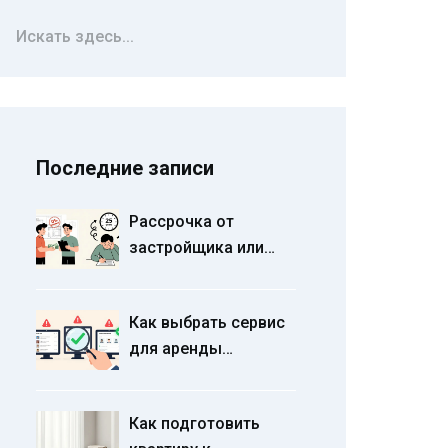
Последние записи
Рассрочка от
застройщика или
ипотека: что
выгоднее в 2025
Как выбрать сервис
году
для аренды
квартиры и не
попасть на
Как подготовить
фейковые