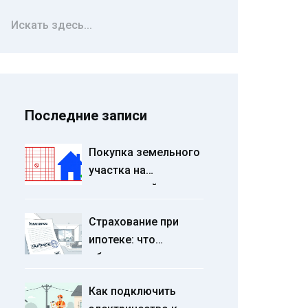
Последние записи
Покупка земельного
участка на
материнский
капитал: можно ли и
Страхование при
как это сделать в
ипотеке: что
2026 году
обязательно, а от
чего можно
Как подключить
отказаться в 2025