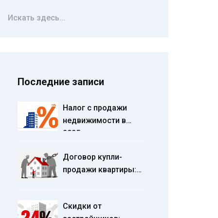
Последние записи
Налог с продажи
недвижимости в
2025 году: новые
ставки НДФЛ, сроки
Договор купли-
уплаты и расчет
продажи квартиры:
суммы
существенные
условия, риски и
Скидки от
образец 2026