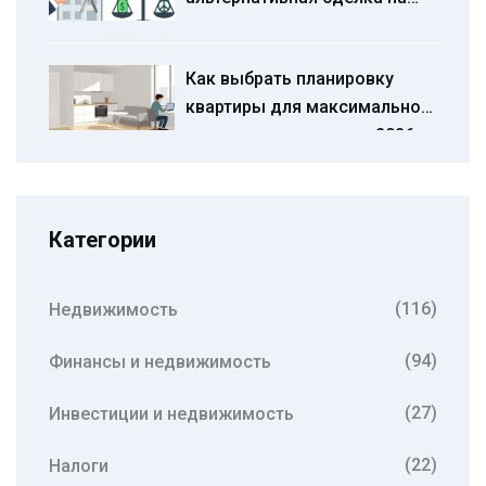
вторичном рынке: что
выбрать покупателю в 2026
Как выбрать планировку
году
квартиры для максимальной
доходности аренды в 2026
году
Категории
(116)
Недвижимость
(94)
Финансы и недвижимость
(27)
Инвестиции и недвижимость
(22)
Налоги