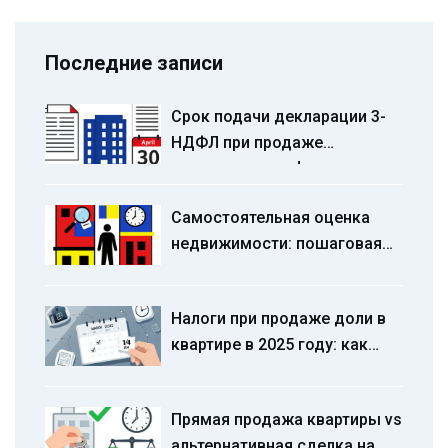
Последние записи
Срок подачи декларации 3-
НДФЛ при продаже
квартиры: штрафы и правила
в 2026 году
Самостоятельная оценка
недвижимости: пошаговая
инструкция, когда она
работает и где кроются
Налоги при продаже доли в
риски
квартире в 2025 году: как
считать, какие вычеты
использовать и как не
Прямая продажа квартиры vs
переплатить
альтернативная сделка на