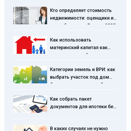
Кто определяет стоимость
недвижимости: оценщики и
их требования в России 2025
Как использовать
материнский капитал как
первоначальный взнос по
ипотеке в 2026 году:
Категории земель и ВРИ: как
инструкция и изменения
выбрать участок под дом
без юридических ошибок
Как собрать пакет
документов для ипотеки без
отказов: пошаговое
руководство 2026
В каких случаях не нужно