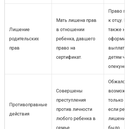
Право пе
Мать лишена прав
к отцу. Е
Лишение
в отношении
также не
родительских
ребенка, давшего
оформит
прав
право на
выплату -
сертификат.
детям че
опекунов
Обжалов
Совершены
возможн
преступления
только че
Противоправные
против личности
если реш
действия
любого ребенка в
лишении 
семье.
было