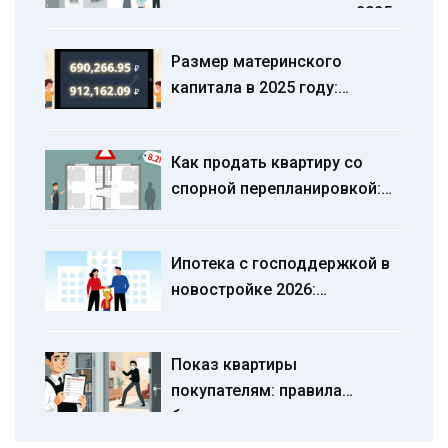
vs плавающая ставка в 2025
году
Размер материнского
капитала в 2025 году:
сколько получают на
первого и второго ребенка
Как продать квартиру со
спорной перепланировкой:
стратегии, риски и реальные
примеры 2026 года
Ипотека с господдержкой в
новостройке 2026:
пошаговая инструкция и
актуальные ставки
Показ квартиры
покупателям: правила
безопасности для продавца