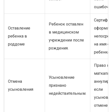
ошибочн
Сертифик
Ребенок оставлен
Оставление
оформляе
в медицинском
ребенка в
непосред
учреждении после
роддоме
на имя с
рождения.
ребенка.
Право на
маткапит
Усыновление
Отмена
аннулируе
признано
усыновления
если
недействительным.
усыновл
отменено