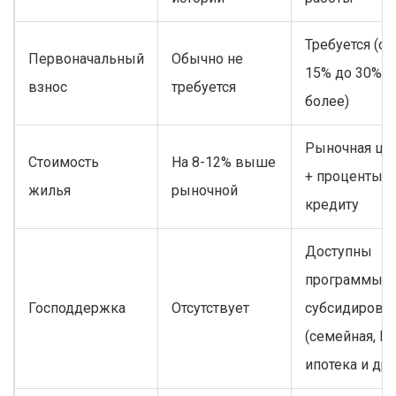
Требуется (от
Первоначальный
Обычно не
15% до 30% и
взнос
требуется
более)
Рыночная це
Стоимость
На 8-12% выше
+ проценты п
жилья
рыночной
кредиту
Доступны
программы
Господдержка
Отсутствует
субсидирова
(семейная, IT-
ипотека и др.)