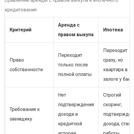
Сравнение аренды с правом выкупа и ипотечного
кредитования
Аренда с
Критерий
Ипотека
правом выкупа
Переходит
Переходит
Право
сразу, но
только после
собственности
квартира в
полной оплаты
залоге у банк
Нет
Строгий
подтверждения
скоринг,
Требования к
дохода и
подтвержден
заемщику
кредитной
дохода, стаж
истории
работы