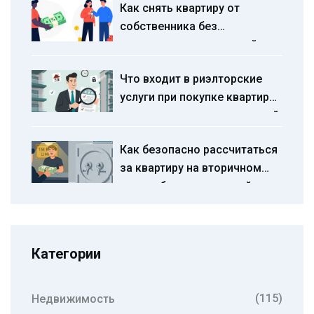
Как снять квартиру от
собственника без
посредников и комиссий в
2026 году: пошаговая
Что входит в риэлторские
инструкция
услуги при покупке квартиры
на вторичном рынке: полный
список и почему это важно
Как безопасно рассчитаться
за квартиру на вторичном
рынке: банковская ячейка,
аккредитив или наличные
Категории
(115)
Недвижимость