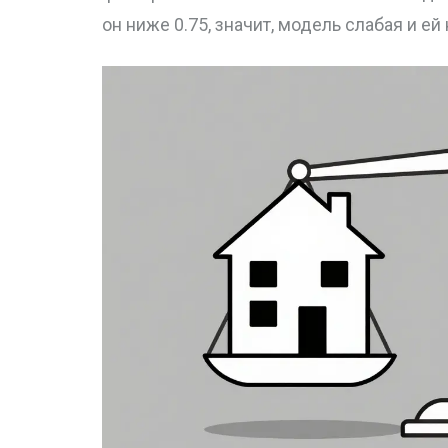
он ниже 0.75, значит, модель слабая и ей