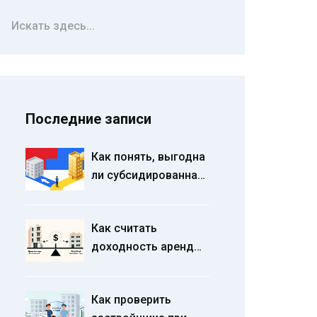
Последние записи
Как понять, выгодна
ли субсидированная
ставка от
застройщика:
Как считать
полный разбор
доходность аренды
рисков и выгоды
квартиры: валовая и
чистая
Как проверить
рентабельность