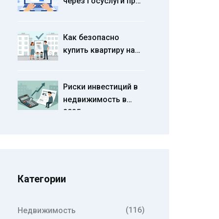
через Госуслуги при
суммы
продаже квартиры в
2025 году
Как безопасно
купить квартиру на
вторичном рынке за
материнский капитал
Риски инвестиций в
в 2025 году
недвижимость в
2025 году: на что
обратить внимание
Категории
(116)
Недвижимость