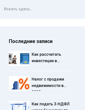
Последние записи
Как рассчитать
инвестиции в
паркинг и кладовые:
формула
Налог с продажи
доходности, риски и
недвижимости в
реальные примеры
2025 году: новые
ставки НДФЛ, сроки
Как подать 3-НДФЛ
уплаты и расчет