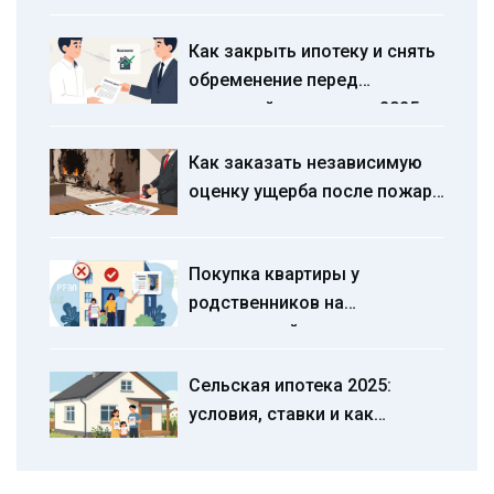
инструкция для
Как закрыть ипотеку и снять
собственников
обременение перед
продажей квартиры в 2025
году
Как заказать независимую
оценку ущерба после пожара
или залива квартиры:
пошаговая инструкция и
Покупка квартиры у
цены 2025
родственников на
материнский капитал:
законно ли в 2025 году
Сельская ипотека 2025:
условия, ставки и как
получить кредит на жилье в
деревне