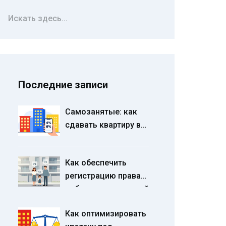
Последние записи
Самозанятые: как
сдавать квартиру в
аренду и уплачивать
налог 4-6% в 2026
Как обеспечить
году
регистрацию права
собственности детей
по долям квартиры
Как оптимизировать
при использовании