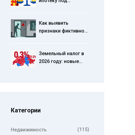
ипотеку под
материнского
инвестиционную
капитала
квартиру в 2026 году:
Как выявить
стратегии, ставки и
признаки фиктивной
риски
продажи квартиры
на вторичном рынке
Земельный налог в
2026 году: новые
ставки, льготы и
точный расчет
Категории
(115)
Недвижимость