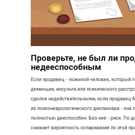
Проверьте, не был ли пр
недееспособным
Если продавец - пожилой человек, который т
деменции, инсульта или психического расстро
сделки недействительными, если продавец б
из психоневрологического диспансера - она 
полностью дееспособен. Без неё - риск. По 
снижает вероятность оспаривания по этой при