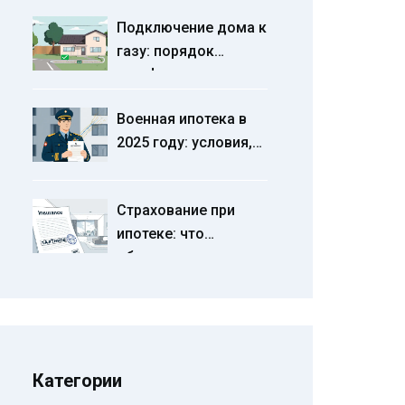
и невыгодные
Подключение дома к
условия для
газу: порядок
покупателя
газификации и
стоимость работ в
Военная ипотека в
2025 году
2025 году: условия,
ставки и порядок
оформления для
Страхование при
военнослужащих
ипотеке: что
обязательно, а от
чего можно
отказаться в 2025
году
Категории