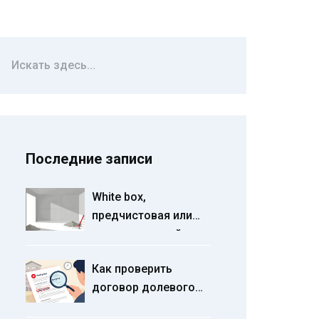
Последние записи
White box,
предчистовая или
чистовая: какой вид
отделки выбрать в
Как проверить
новостройке
договор долевого
участия на скрытые