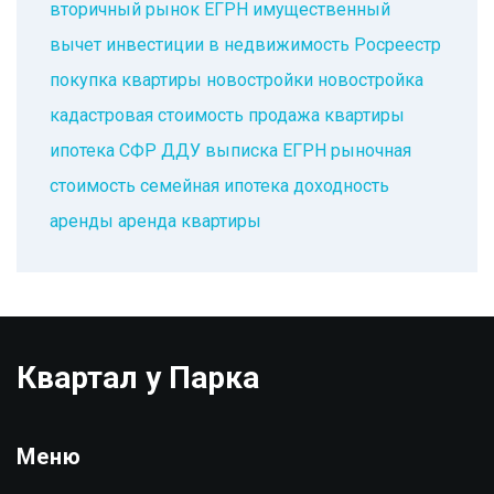
вторичный рынок
ЕГРН
имущественный
вычет
инвестиции в недвижимость
Росреестр
покупка квартиры
новостройки
новостройка
кадастровая стоимость
продажа квартиры
ипотека
СФР
ДДУ
выписка ЕГРН
рыночная
стоимость
семейная ипотека
доходность
аренды
аренда квартиры
Квартал у Парка
Меню